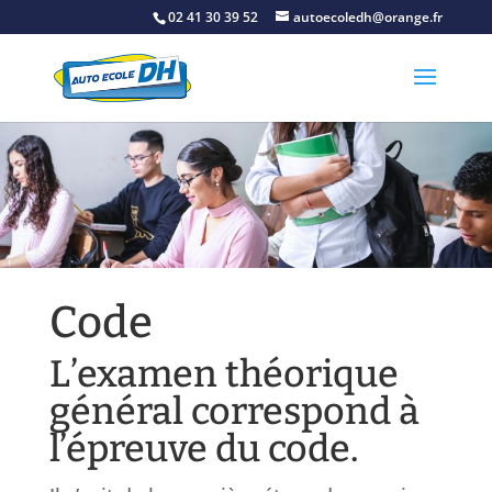
02 41 30 39 52
autoecoledh@orange.fr
Code
L’examen théorique
général correspond à
l’épreuve du code.